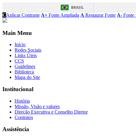
BRASIL
C
Aplicar Contraste
A+
Fonte Ampliada
A
Restaurar Fonte
A-
Fonte 
Main Menu
Início
Redes Sociais
Links Úteis
CCS
Guidelines
Biblioteca
Mapa do Site
Institucional
História
Missão, Visão e valores
Direção Executiva e Conselho Diretor
Contratos
Assistência