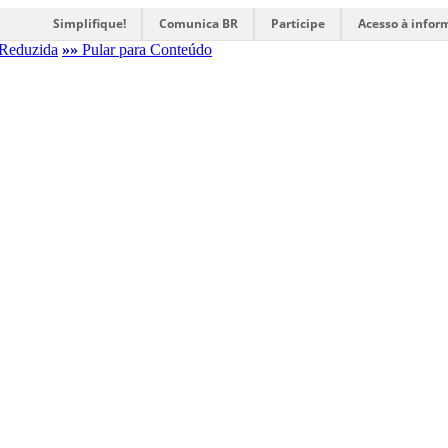
Simplifique!
Comunica BR
Participe
Acesso à infor
Reduzida
»»
Pular para Conteúdo