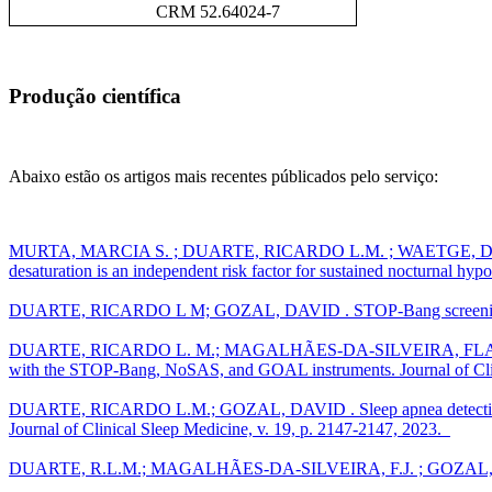
CRM 52.64024-7
Produção científica
Abaixo estão os artigos mais recentes públicados pelo serviço:
MURTA, MARCIA S. ; DUARTE, RICARDO L.M. ; WAETGE, DA
desaturation is an independent risk factor for sustained nocturnal h
DUARTE, RICARDO L M; GOZAL, DAVID . STOP-Bang screening questio
DUARTE, RICARDO L. M.; MAGALHÃES-DA-SILVEIRA, FLAVIO J. ; G
with the STOP-Bang, NoSAS, and GOAL instruments. Journal of Clini
DUARTE, RICARDO L.M.; GOZAL, DAVID . Sleep apnea detection too
Journal of Clinical Sleep Medicine, v. 19, p. 2147-2147, 2023.
DUARTE, R.L.M.; MAGALHÃES-DA-SILVEIRA, F.J. ; GOZAL, D. . Sex-