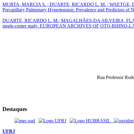
MURTA, MARCIA S. ; DUARTE, RICARDO L. M. ; WAETGE, DAN
Precapillary Pulmonary Hypertension: Prevalence and Predictors of
DUARTE, RICARDO L. M.; MAGALHÃES-DA-SILVEIRA, FLAVIO J. ; GO
single-center study. EUROPEAN ARCHIVES OF OTO-RHINO-LAR
Rua Professor Rodo
Destaques
UFRJ