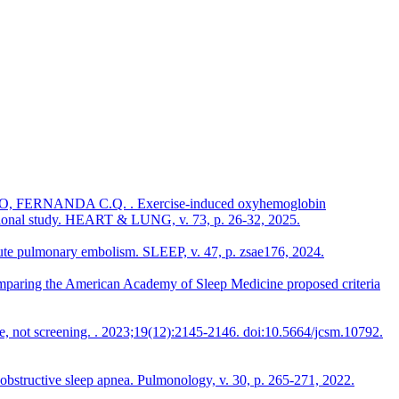
ERNANDA C.Q. . Exercise-induced oxyhemoglobin
sectional study. HEART & LUNG, v. 73, p. 26-32, 2025.
e pulmonary embolism. SLEEP, v. 47, p. zsae176, 2024.
g the American Academy of Sleep Medicine proposed criteria
t screening. . 2023;19(12):2145-2146. doi:10.5664/jcsm.10792.
uctive sleep apnea. Pulmonology, v. 30, p. 265-271, 2022.