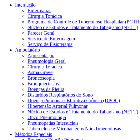
Internação
Enfermarias
Cirurgia Torácica
Programa de Controle de Tuberculose Hospitalar (PCTH
Núcleo de Estudos e Tratamento do Tabagismo (NETT)
Parecer Geral
Serviço de Enfermagem
Serviço de Fisioterapia
Ambulatório
Apresentação
Pneumologia Geral
Cirurgia Torácica
Asma Grave
Broncoscopia
Bronquiectasias
Doenças da Pleura
Distúrbios Respiratórios do Sono
Doença Pulmonar Osbtrutiva Crônica (DPOC)
Hipertensão Arterial Pulmonar
Núcleo de Estudos e Tratamento do Tabagismo (NETT)
Onco-Pneumologia
Pneumopatias Intersticiais
Tuberculose e Micobactérias Não-Tuberculosas
Métodos Especiais
Provas de Função Pulmonar