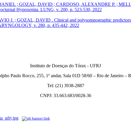
IEL ; GOZAL, DAVID ; CARDOSO, ALEXANDRE P. ; MELLO, FERN
 Nocturnal Hypoxemia. LUNG, v. 200, p. 523-530, 2022
ZAL, DAVID . Clinical and polysomnographic predictors of subop
YNGOLOGY, v. 280, p. 435-442, 2022
Instituto de Doenças do Tórax - UFRJ
lpho Paulo Rocco, 255, 1º andar, Sala 01D 58/60 – Rio de Janeiro –
Tel: (21) 3938-2887
CNPJ: 33.663.683/0028-36