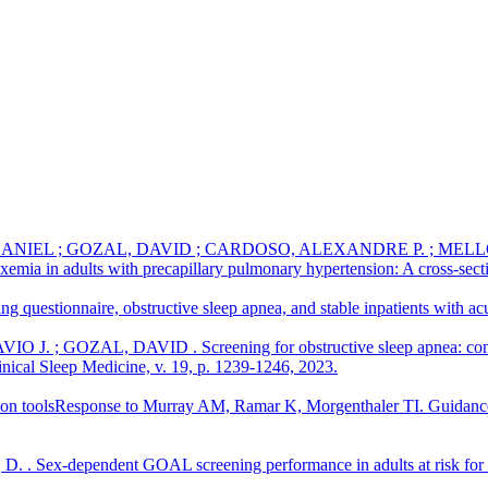
NIEL ; GOZAL, DAVID ; CARDOSO, ALEXANDRE P. ; MELLO, F
ypoxemia in adults with precapillary pulmonary hypertension: A cross-
nnaire, obstructive sleep apnea, and stable inpatients with acut
OZAL, DAVID . Screening for obstructive sleep apnea: comparin
cal Sleep Medicine, v. 19, p. 1239-1246, 2023.
lsResponse to Murray AM, Ramar K, Morgenthaler TI. Guidance, no
dependent GOAL screening performance in adults at risk for obstr