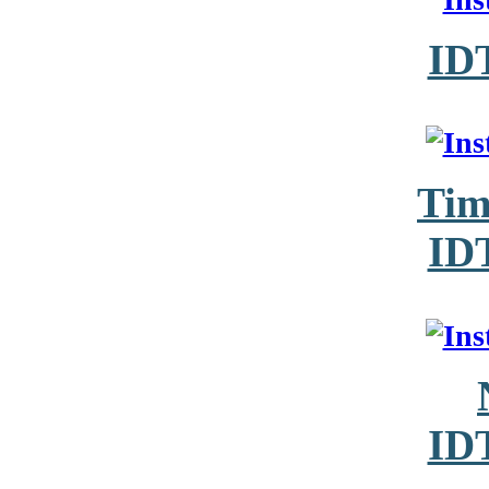
ID
Tim
ID
ID