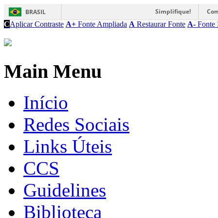
Simplifique!
Com
BRASIL
C
Aplicar Contraste
A+
Fonte Ampliada
A
Restaurar Fonte
A-
Fonte 
Main Menu
Início
Redes Sociais
Links Úteis
CCS
Guidelines
Biblioteca