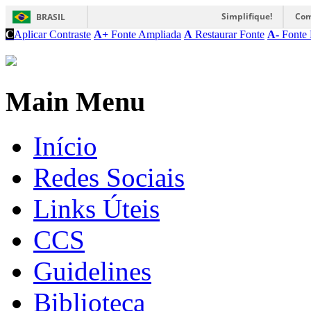
Simplifique!
Com
BRASIL
C
Aplicar Contraste
A+
Fonte Ampliada
A
Restaurar Fonte
A-
Fonte 
Main Menu
Início
Redes Sociais
Links Úteis
CCS
Guidelines
Biblioteca