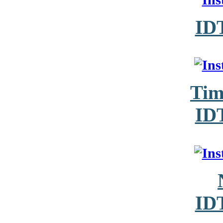
ID
Tim
ID
ID