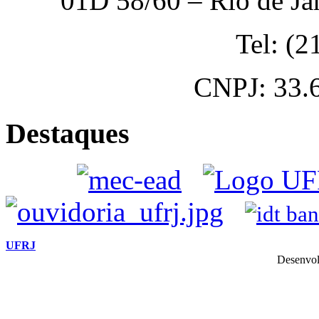
01D 58/60 – Rio de Ja
Tel: (
CNPJ: 33.
Destaques
UFRJ
Desenvol