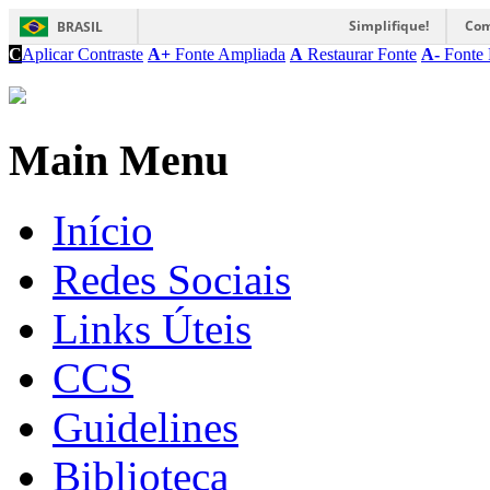
Simplifique!
Com
BRASIL
C
Aplicar Contraste
A+
Fonte Ampliada
A
Restaurar Fonte
A-
Fonte 
Main Menu
Início
Redes Sociais
Links Úteis
CCS
Guidelines
Biblioteca