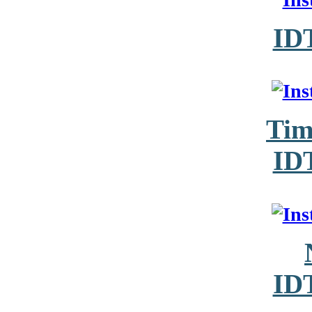
ID
Tim
ID
ID