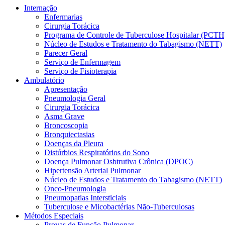
Internação
Enfermarias
Cirurgia Torácica
Programa de Controle de Tuberculose Hospitalar (PCTH
Núcleo de Estudos e Tratamento do Tabagismo (NETT)
Parecer Geral
Serviço de Enfermagem
Serviço de Fisioterapia
Ambulatório
Apresentação
Pneumologia Geral
Cirurgia Torácica
Asma Grave
Broncoscopia
Bronquiectasias
Doenças da Pleura
Distúrbios Respiratórios do Sono
Doença Pulmonar Osbtrutiva Crônica (DPOC)
Hipertensão Arterial Pulmonar
Núcleo de Estudos e Tratamento do Tabagismo (NETT)
Onco-Pneumologia
Pneumopatias Intersticiais
Tuberculose e Micobactérias Não-Tuberculosas
Métodos Especiais
Provas de Função Pulmonar