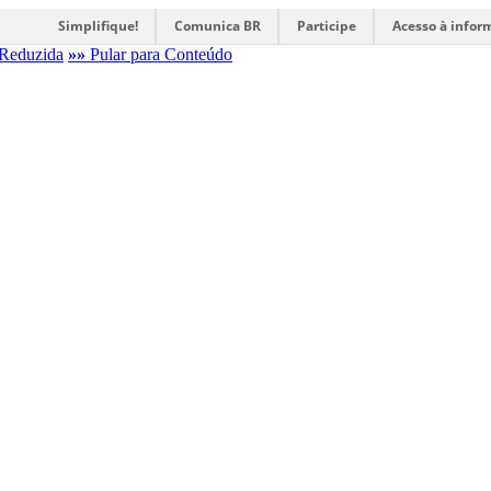
Simplifique!
Comunica BR
Participe
Acesso à infor
Reduzida
»»
Pular para Conteúdo