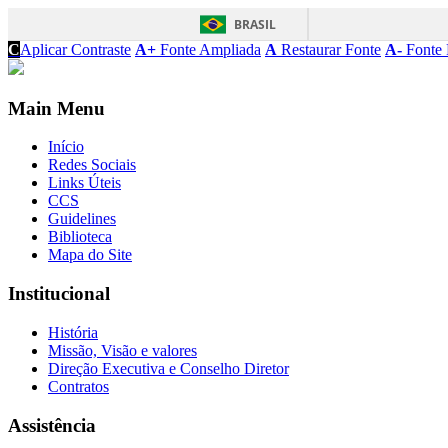
BRASIL
C
Aplicar Contraste
A+
Fonte Ampliada
A
Restaurar Fonte
A-
Fonte 
Main Menu
Início
Redes Sociais
Links Úteis
CCS
Guidelines
Biblioteca
Mapa do Site
Institucional
História
Missão, Visão e valores
Direção Executiva e Conselho Diretor
Contratos
Assistência