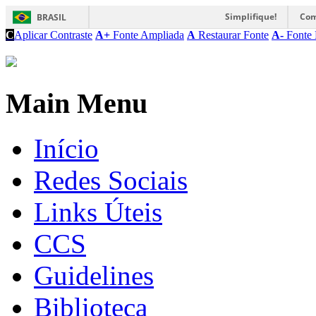
Simplifique!
Com
BRASIL
C
Aplicar Contraste
A+
Fonte Ampliada
A
Restaurar Fonte
A-
Fonte 
Main Menu
Início
Redes Sociais
Links Úteis
CCS
Guidelines
Biblioteca