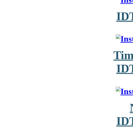
ID
Tim
ID
ID