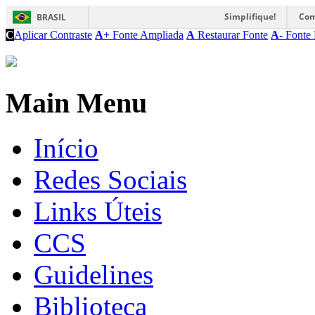
Simplifique!
Com
BRASIL
C
Aplicar Contraste
A+
Fonte Ampliada
A
Restaurar Fonte
A-
Fonte 
Main Menu
Início
Redes Sociais
Links Úteis
CCS
Guidelines
Biblioteca