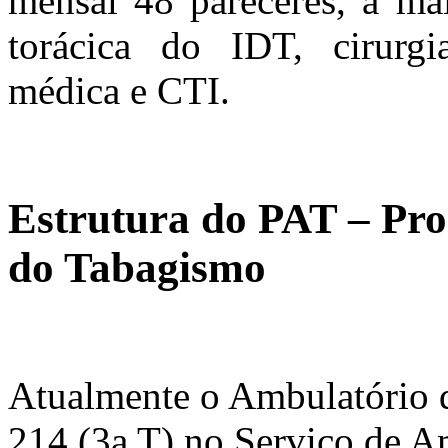
mensal 48 pareceres, a mai
torácica do IDT, cirurgia
médica e CTI.
Estrutura do PAT – Pr
do Tabagismo
Atualmente o Ambulatório d
214 (3a T) no Serviço de A