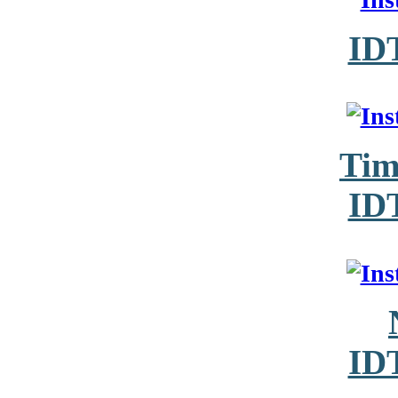
ID
Tim
ID
ID