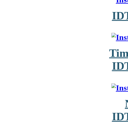
ID
Tim
ID
ID