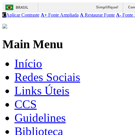
Simplifique!
Com
BRASIL
C
Aplicar Contraste
A+
Fonte Ampliada
A
Restaurar Fonte
A-
Fonte 
Main Menu
Início
Redes Sociais
Links Úteis
CCS
Guidelines
Biblioteca