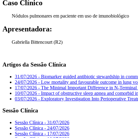
Caso Clínico
Nódulos pulmonares em paciente em uso de imunobiológico
Apresentadora:
Gabriella Bittencourt (R2)
Artigos da Sessão Clínica
31/07/2026 - Biomarker guided antibiotic stewardship in commu
24/07/2026 - Low mortality and favourable outcome in lung vo
17/07/2026 - The Minimal Important Difference in N-Terminal 
10/07/2026 - Impact of obstructive sleep apnea and comorbid in
03/07/2026 - Exploratory Investigation Into Perioperative Tre
Sessão Clínica
Sessão Clínica - 31/07/2026
Sessão Clínica - 24/07/2026
Sessão Clínica - 17/07/2026