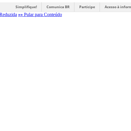
Simplifique!
Comunica BR
Participe
Acesso à infor
Reduzida
»»
Pular para Conteúdo