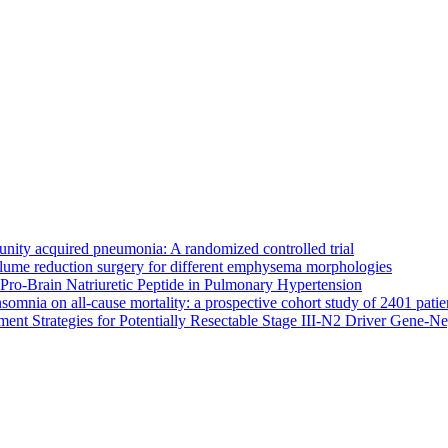
nity acquired pneumonia: A randomized controlled trial
lume reduction surgery for different emphysema morphologies
Pro-Brain Natriuretic Peptide in Pulmonary Hypertension
somnia on all-cause mortality: a prospective cohort study of 2401 patie
atment Strategies for Potentially Resectable Stage III-N2 Driver Gene