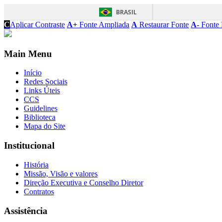
BRASIL
C
Aplicar Contraste
A+
Fonte Ampliada
A
Restaurar Fonte
A-
Fonte 
Main Menu
Início
Redes Sociais
Links Úteis
CCS
Guidelines
Biblioteca
Mapa do Site
Institucional
História
Missão, Visão e valores
Direção Executiva e Conselho Diretor
Contratos
Assistência