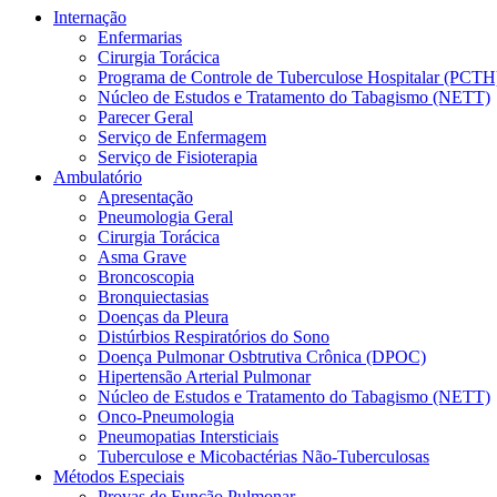
Internação
Enfermarias
Cirurgia Torácica
Programa de Controle de Tuberculose Hospitalar (PCTH
Núcleo de Estudos e Tratamento do Tabagismo (NETT)
Parecer Geral
Serviço de Enfermagem
Serviço de Fisioterapia
Ambulatório
Apresentação
Pneumologia Geral
Cirurgia Torácica
Asma Grave
Broncoscopia
Bronquiectasias
Doenças da Pleura
Distúrbios Respiratórios do Sono
Doença Pulmonar Osbtrutiva Crônica (DPOC)
Hipertensão Arterial Pulmonar
Núcleo de Estudos e Tratamento do Tabagismo (NETT)
Onco-Pneumologia
Pneumopatias Intersticiais
Tuberculose e Micobactérias Não-Tuberculosas
Métodos Especiais
Provas de Função Pulmonar