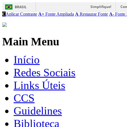
Simplifique!
Com
BRASIL
C
Aplicar Contraste
A+
Fonte Ampliada
A
Restaurar Fonte
A-
Fonte 
Main Menu
Início
Redes Sociais
Links Úteis
CCS
Guidelines
Biblioteca