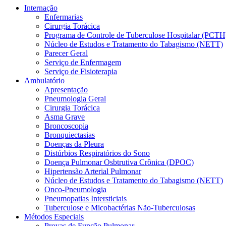
Internação
Enfermarias
Cirurgia Torácica
Programa de Controle de Tuberculose Hospitalar (PCTH
Núcleo de Estudos e Tratamento do Tabagismo (NETT)
Parecer Geral
Serviço de Enfermagem
Serviço de Fisioterapia
Ambulatório
Apresentação
Pneumologia Geral
Cirurgia Torácica
Asma Grave
Broncoscopia
Bronquiectasias
Doenças da Pleura
Distúrbios Respiratórios do Sono
Doença Pulmonar Osbtrutiva Crônica (DPOC)
Hipertensão Arterial Pulmonar
Núcleo de Estudos e Tratamento do Tabagismo (NETT)
Onco-Pneumologia
Pneumopatias Intersticiais
Tuberculose e Micobactérias Não-Tuberculosas
Métodos Especiais
Provas de Função Pulmonar