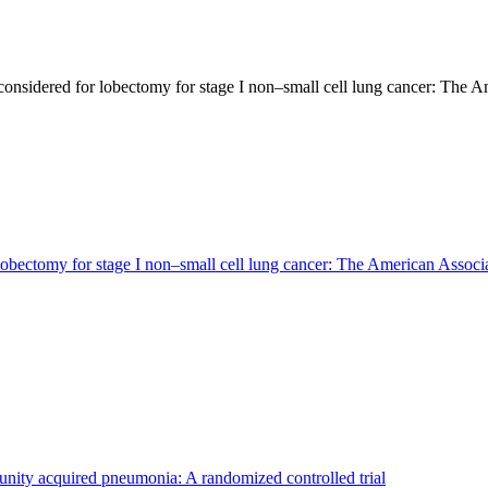
s considered for lobectomy for stage I non–small cell lung cancer: The 
or lobectomy for stage I non–small cell lung cancer: The American Asso
nity acquired pneumonia: A randomized controlled trial