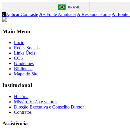
BRASIL
C
Aplicar Contraste
A+
Fonte Ampliada
A
Restaurar Fonte
A-
Fonte 
Main Menu
Início
Redes Sociais
Links Úteis
CCS
Guidelines
Biblioteca
Mapa do Site
Institucional
História
Missão, Visão e valores
Direção Executiva e Conselho Diretor
Contratos
Assistência