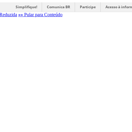
Simplifique!
Comunica BR
Participe
Acesso à infor
Reduzida
»»
Pular para Conteúdo