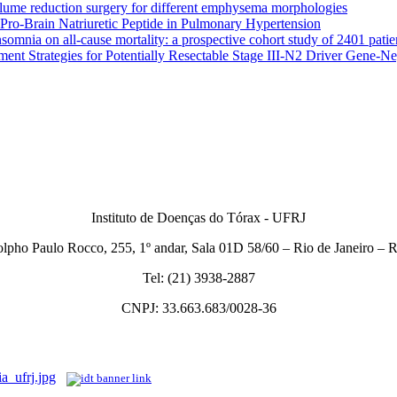
lume reduction surgery for different emphysema morphologies
Pro-Brain Natriuretic Peptide in Pulmonary Hypertension
somnia on all-cause mortality: a prospective cohort study of 2401 patie
atment Strategies for Potentially Resectable Stage III-N2 Driver Gene
Instituto de Doenças do Tórax - UFRJ
lpho Paulo Rocco, 255, 1º andar, Sala 01D 58/60 – Rio de Janeiro –
Tel: (21) 3938-2887
CNPJ: 33.663.683/0028-36